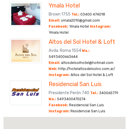
Ymala Hotel
Brown 1755
Tel.:
03400 474018
Email:
ymala2010@gmail.com
Facebook:
Ymala Hotel
Instagram:
Ymala Hotel
Altos del Sol Hotel & Loft
Avda. Roma 1554
Wa.:
5493400663644
Email:
altosdelsolhotel@hotmail.com
Web:
http://hotelaltosdelsolvc.com.ar/
Instagram:
Altos del Sol Hotel & Loft
Residencial San Luis
Presidente Perón 740
Tel.:
340065779
Wa.:
5493400470274
Facebook:
Residencial San Luis
Instagram:
Residencial San Luis